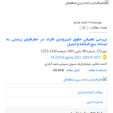
نویسنده =
تارم، میثم
تعداد مقالات:
1
بررسی تطبیقی حقوق شهروندی افراد در جغرافیای زیستی به
استناد نهج البلاغه و انجیل
دوره 12، شماره 48، پاییز 1401، صفحه
1242-1253
10.22034/jgeoq.2022.320156.3472
احمد غلامی، میثم تارم، سهیل سهیلی نجف آبادی
مشاهده مقاله
اصل مقاله
411.05 K
مقالات آماده انتشار
شماره جاری
شماره‌های پیشین نشریه