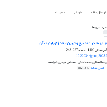
ارسال مقاله
داوران
تماس با ما
سی، علیرضا
ز ارزها در عقد بیع و تبیین ابعاد ژئوپلیتیک آن
227-243
10.22034/jgeoq.2023.
رضا انتظاری نجف آبادی، مصطفی حیدری هراتمه
اصل مقاله
822.13 K