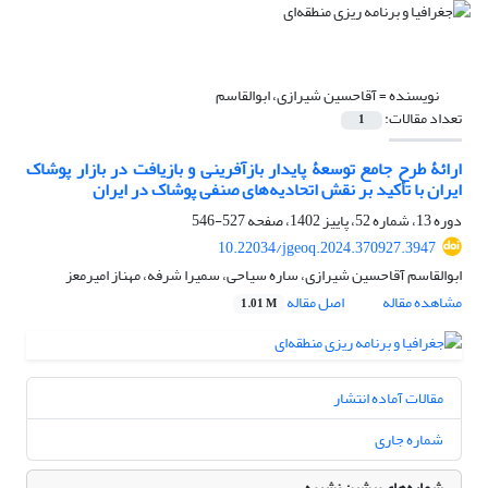
نویسنده =
آقاحسین شیرازی، ابوالقاسم
تعداد مقالات:
1
ارائۀ طرح جامع توسعۀ پایدار بازآفرینی و بازیافت در بازار پوشاک
ایران با تأکید بر نقش اتحادیه‌های صنفی پوشاک در ایران
دوره 13، شماره 52، پاییز 1402، صفحه
527-546
10.22034/jgeoq.2024.370927.3947
ابوالقاسم آقاحسین شیرازی، ساره سیاحی، سمیرا شرفه، مهناز امیرمعز
مشاهده مقاله
اصل مقاله
1.01 M
مقالات آماده انتشار
شماره جاری
شماره‌های پیشین نشریه