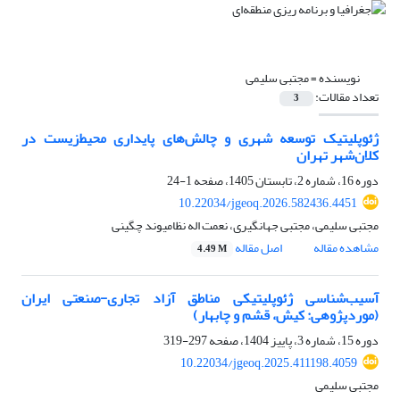
نویسنده =
مجتبی سلیمی
تعداد مقالات:
3
ژئوپلیتیک توسعه شهری و چالش‌های پایداری محیط‌زیست در
کلان‌شهر تهران
دوره 16، شماره 2، تابستان 1405، صفحه
1-24
10.22034/jgeoq.2026.582436.4451
مجتبی سلیمی، مجتبی جهانگیری، نعمت اله نظامیوند چگینی
مشاهده مقاله
اصل مقاله
4.49 M
آسیب‌شناسی ژئوپلیتیکی مناطق آزاد تجاری-صنعتی ایران
(موردپژوهی: کیش، قشم و چابهار)
دوره 15، شماره 3، پاییز 1404، صفحه
297-319
10.22034/jgeoq.2025.411198.4059
مجتبی سلیمی