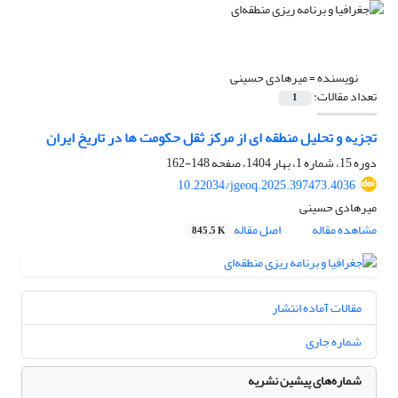
نویسنده =
میرهادی حسینی
تعداد مقالات:
1
تجزیه و تحلیل منطقه ای از مرکز ثقل حکومت ها در تاریخ ایران
دوره 15، شماره 1، بهار 1404، صفحه
148-162
10.22034/jgeoq.2025.397473.4036
میرهادی حسینی
مشاهده مقاله
اصل مقاله
845.5 K
مقالات آماده انتشار
شماره جاری
شماره‌های پیشین نشریه