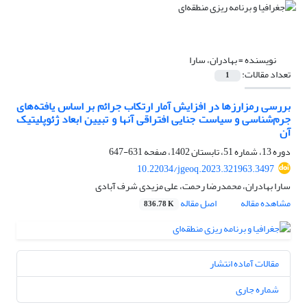
نویسنده =
بهادران، سارا
تعداد مقالات:
1
بررسی رمزارزها در افزایش آمار ارتکاب جراﺋم بر اساس یافته‌های
جرم‌شناسی و سیاست جنایی افتراقی آنها و تبیین ابعاد ژئوپلیتیک
آن
دوره 13، شماره 51، تابستان 1402، صفحه
631-647
10.22034/jgeoq.2023.321963.3497
سارا بهادران، محمدرضا رحمت، علی مزیدی شرف آبادی
مشاهده مقاله
اصل مقاله
836.78 K
مقالات آماده انتشار
شماره جاری