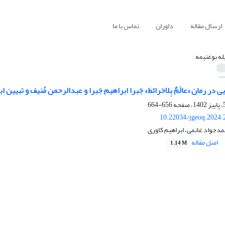
ارسال مقاله
داوران
تماس با ما
له بوغنیمه
ی در رمان «عالَمٌ بِلاخرائط» جَبرا ابراهیم جَبرا و عبدالرحمن مُنیف و تبیین ا
656-664
10.22034/jgeoq.2024.
مدجواد غانمی، ابراهیم کاوری
اصل مقاله
1.14 M