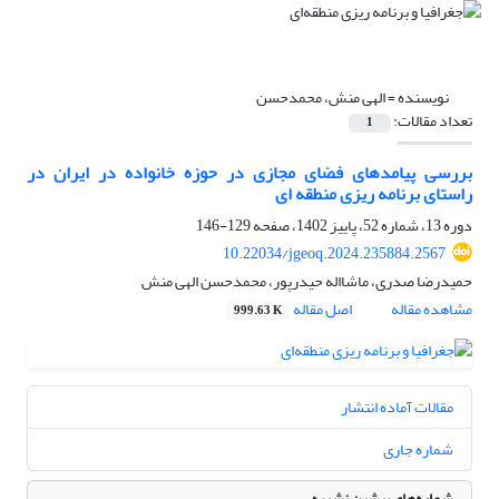
نویسنده =
الهی منش، محمدحسن
تعداد مقالات:
1
بررسی پیامدهای فضای مجازی در حوزه خانواده در ایران در
راستای برنامه ریزی منطقه ای
دوره 13، شماره 52، پاییز 1402، صفحه
129-146
10.22034/jgeoq.2024.235884.2567
حمیدرضا صدری، ماشااله حیدرپور، محمدحسن الهی منش
مشاهده مقاله
اصل مقاله
999.63 K
مقالات آماده انتشار
شماره جاری
شماره‌های پیشین نشریه