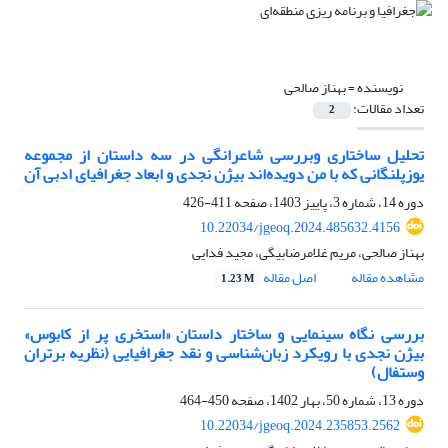
نویسنده =
بهناز صالحی
تعداد مقالات:
2
تحلیل ساختاری وبررسی شاعرانگی در سه داستان از مجموعه
یوزپلنگانی که با من دویده‌اند بیژن نجدی و ابعاد جغرافیای ادبی آن
دوره 14، شماره 3، پاییز 1403، صفحه
411-426
10.22034/jgeoq.2024.485632.4156
بهناز صالحی، مریم غلامرضا‌بیگی، مجید فدایی
مشاهده مقاله
اصل مقاله
1.23 M
بررسی نگاه سینمایی و ساختار داستان «استخری پر از کابوس»
بیژن نجدی با رویکرد زبان‌شناسی و نقد جغرافیایی (نظریه برتران
وستفال)
دوره 13، شماره 50، بهار 1402، صفحه
450-464
10.22034/jgeoq.2024.235853.2562