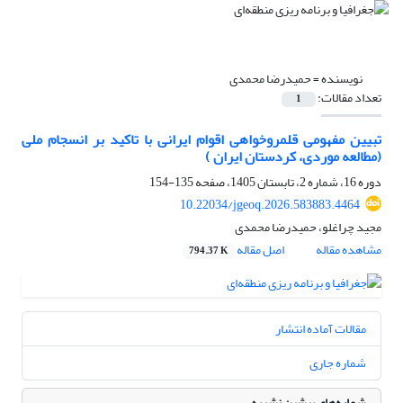
نویسنده =
حمیدرضا محمدی
تعداد مقالات:
1
تبیین مفهومی قلمروخواهی اقوام ایرانی با تاکید بر انسجام ملی
(مطالعه موردی، کردستان ایران )
دوره 16، شماره 2، تابستان 1405، صفحه
135-154
10.22034/jgeoq.2026.583883.4464
مجید چراغلو، حمیدرضا محمدی
مشاهده مقاله
اصل مقاله
794.37 K
مقالات آماده انتشار
شماره جاری
شماره‌های پیشین نشریه