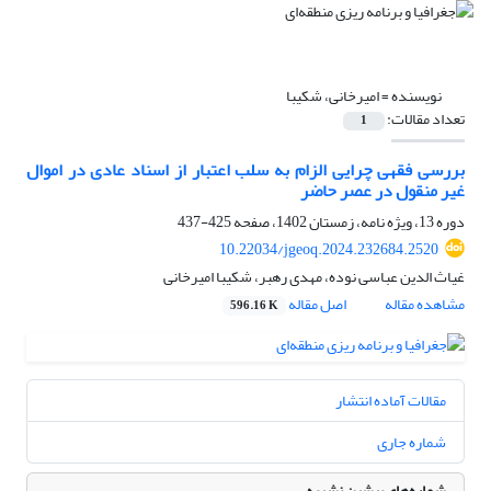
نویسنده =
امیرخانی، شکیبا
تعداد مقالات:
1
بررسی فقهی چرایی الزام به سلب اعتبار از اسناد عادی در اموال
غیر منقول در عصر حاضر
دوره 13، ویژه نامه، زمستان 1402، صفحه
425-437
10.22034/jgeoq.2024.232684.2520
غیاث الدین عباسی نوده، مهدی رهبر، شکیبا امیرخانی
مشاهده مقاله
اصل مقاله
596.16 K
مقالات آماده انتشار
شماره جاری
شماره‌های پیشین نشریه