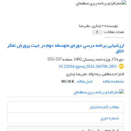
نویسنده =
چناری، علیرضا
تعداد مقالات:
1
ارزشیابی برنامه‌ درسیِ دوره‌ی متوسطه دوم در جهت پرورش تفکر
خلاق
دوره 13، ویژه نامه، زمستان 1402، صفحه
537-553
10.22034/jgeoq.2024.266700.2891
الناز احدمطلقی، رضا والا، علیرضا چناری
مشاهده مقاله
اصل مقاله
865.36 K
مقالات آماده انتشار
شماره جاری
شماره‌های پیشین نشریه