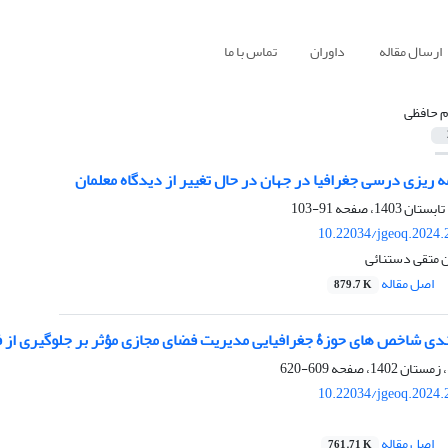
ارسال مقاله
داوران
تماس با ما
م حافظی
 ریزی درسی جغرافیا در جهان در حال تغییر از دیدگاه معلمان
91-103
10.22034/jgeoq.2024.
ن متقی دستنائی
اصل مقاله
879.7 K
بندی شاخص های حوزۀ جغرافیایی مدیریت فضای مجازی مؤثر بر جلوگیری از فعا
609-620
10.22034/jgeoq.2024.
اصل مقاله
761.71 K