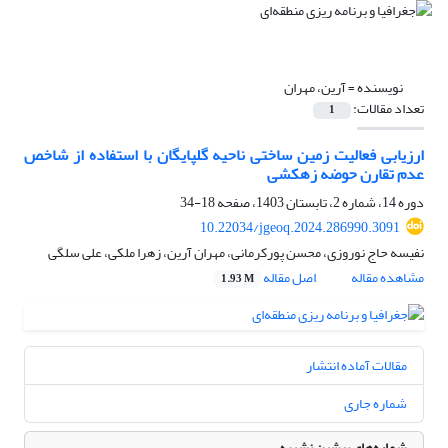
نویسنده =
آرین، مهران
تعداد مقالات:
1
ارزیابی فعالیت زمین ساختی ناحیه گلپایگان با استفاده از شاخص
عدم تقارن حوضه زهکشی
دوره 14، شماره 2، تابستان 1403، صفحه
18-34
10.22034/jgeoq.2024.286990.3091
نفیسه حاج نوروزی، محسن پورکرمانی، مهران آرین، زهرا ملکی، علی سلگی
مشاهده مقاله
اصل مقاله
1.93 M
مقالات آماده انتشار
شماره جاری
شماره‌های پیشین نشریه