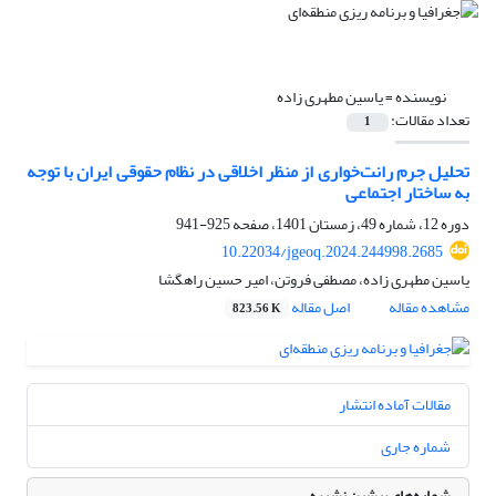
نویسنده =
یاسین مطهری زاده
تعداد مقالات:
1
تحلیل جرم رانت‌خواری از منظر اخلاقی در نظام حقوقی ایران با توجه
به ساختار اجتماعی
دوره 12، شماره 49، زمستان 1401، صفحه
925-941
10.22034/jgeoq.2024.244998.2685
یاسین مطهری زاده، مصطفی فروتن، امیر حسین راهگشا
مشاهده مقاله
اصل مقاله
823.56 K
مقالات آماده انتشار
شماره جاری
شماره‌های پیشین نشریه