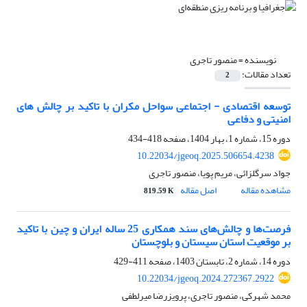
نویسنده =
منصور تاجری
تعداد مقالات:
2
توسعه اقتصادی - اجتماعی سواحل مکران با تاکید بر چالش های
امنیتی و دفاعی
دوره 15، شماره 1، بهار 1404، صفحه
418-434
10.22034/jgeoq.2025.506654.4238
جواد سرگلزائی، مریم پویا، منصور تاجری
مشاهده مقاله
اصل مقاله
819.59 K
فرصت‌ها و چالش‌های سند همکاری 25 ساله ایران و چین با تاکید
بر موقعیت استان سیستان و بلوچستان
دوره 14، شماره 2، تابستان 1403، صفحه
411-429
10.22034/jgeoq.2024.272367.2922
محمد شهرکی، منصور تاجری، پرویزرضا میرلطفی