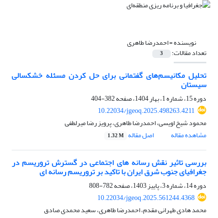
نویسنده =
احمدرضا طاهری
تعداد مقالات:
3
تحلیل مکانیسم‌های گفتمانی برای حل کردن مسئله خشکسالی
سیستان
دوره 15، شماره 1، بهار 1404، صفحه
382-404
10.22034/jgeoq.2025.498263.4211
محمود شیخ اویسی، احمدرضا طاهری، پرویز رضا میرلطفی
مشاهده مقاله
اصل مقاله
1.32 M
بررسی تاثیر نقش رسانه های اجتماعی در گسترش تروریسم در
جغرافیای جنوب شرق ایران با تاکید بر تروریسم رسانه ای
دوره 14، شماره 3، پاییز 1403، صفحه
782-808
10.22034/jgeoq.2025.561244.4368
محمد هادی طهرانی مقدم، احمدرضا طاهری، سعید محمدی صادق