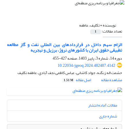
نویسنده =
تکلیف، عاطفه
تعداد مقالات:
1
الزام سهم داخل در قراردادهای بین المللی نفت و گاز مطالعه
تطبیقی حقوق ایران با کشورهای نروژ، برزیل و نیجریه
دوره 14، شماره 3، پاییز 1403، صفحه
427-455
10.22034/jgeoq.2024.482487.4142
حشمت اله زنگنه، جواد کاشانی، عباس کاظمی نجف آبادی، عاطفه تکلیف
مشاهده مقاله
اصل مقاله
1.51 M
مقالات آماده انتشار
شماره جاری
شماره‌های پیشین نشریه