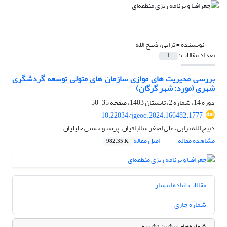
نویسنده =
ترابی، ذبیح الله
تعداد مقالات:
1
بررسی مدیریت های موازی سازمان های متولی توسعه گردشگری
شهری (مورد: شهر گرگان)
دوره 14، شماره 2، تابستان 1403، صفحه
35-50
10.22034/jgeoq.2024.166482.1777
ذبیح الله ترابی، علی اصغر شالبافیان، پرستو حسنی جلیلیان
مشاهده مقاله
اصل مقاله
982.35 K
مقالات آماده انتشار
شماره جاری
شماره‌های پیشین نشریه