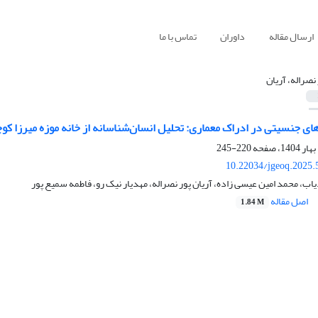
ارسال مقاله
داوران
تماس با ما
 نصراله، آریان
های جنسیتی در ادراک معماری: تحلیل انسان‌شناسانه از خانه موزه میرزا ک
220-245
10.22034/jgeoq.2025.
ب، محمد امین عیسی زاده، آریان پور نصراله، مهدیار نیک رو، فاطمه سمیع پور
اصل مقاله
1.84 M