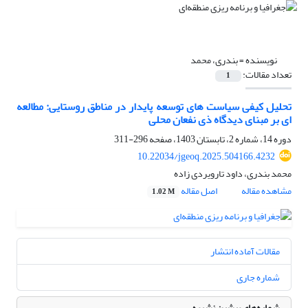
نویسنده =
بندری، محمد
تعداد مقالات:
1
تحلیل کیفی سیاست های توسعه پایدار در مناطق روستایی: مطالعه
ای بر مبنای دیدگاه ذی نفعان محلی
دوره 14، شماره 2، تابستان 1403، صفحه
296-311
10.22034/jgeoq.2025.504166.4232
محمد بندری، داود تارویردی زاده
مشاهده مقاله
اصل مقاله
1.02 M
مقالات آماده انتشار
شماره جاری
شماره‌های پیشین نشریه