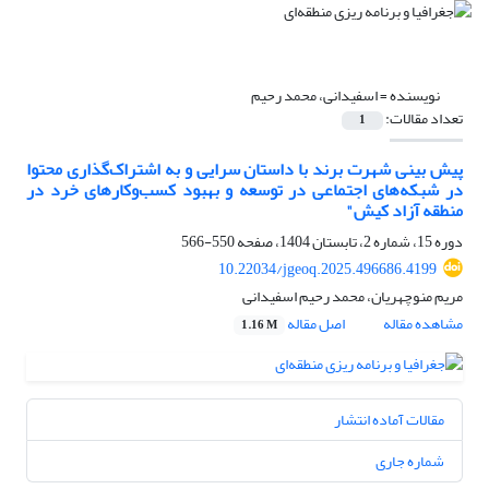
نویسنده =
اسفیدانی، محمد رحیم
تعداد مقالات:
1
پیش بینی شهرت برند با داستان سرایی و به اشتراک‌گذاری محتوا
در شبکه‌های اجتماعی در توسعه و بهبود کسب‌وکارهای خرد در
منطقه آزاد کیش"
دوره 15، شماره 2، تابستان 1404، صفحه
550-566
10.22034/jgeoq.2025.496686.4199
مریم منوچهریان، محمد رحیم اسفیدانی
مشاهده مقاله
اصل مقاله
1.16 M
مقالات آماده انتشار
شماره جاری