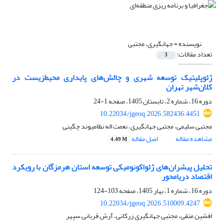
نویسنده =
جهانگیری، مجتبی
تعداد مقالات:
3
ژئوپلیتیک توسعه شهری و چالش‌های پایداری محیط‌زیست در
کلان‌شهر تهران
دوره 16، شماره 2، تابستان 1405، صفحه
1-24
10.22034/jgeoq.2026.582436.4451
مجتبی سلیمی، مجتبی جهانگیری، نعمت اله نظامیوند چگینی
مشاهده مقاله
اصل مقاله
4.49 M
تحلیل پیشران‌های ژئواکونومیکی توسعه استان هرمزگان با رویکرد
اقتصاد دریامحور
دوره 16، شماره 1، بهار 1405، صفحه
103-124
10.22034/jgeoq.2026.510009.4247
افشین متقی، مجتبی جهانگیری زرکانی، آرش قربانی سپهر