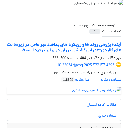
نویسنده =
جوشن پور، محمد
تعداد مقالات:
1
آینده پژوهی روند ها و رویکرد های پدافند غیر عامل در زیرساخت
های کالبدی-عمرانی کلانشهر تهران در برابر تهدیدات سخت
دوره 15، شماره 3، پاییز 1404، صفحه
500-523
10.22034/jgeoq.2025.532157.4293
رسول افسری، حسین ایرجی، محمد جوشن پور
مشاهده مقاله
اصل مقاله
1.19 M
مقالات آماده انتشار
شماره جاری
شماره‌های پیشین نشریه