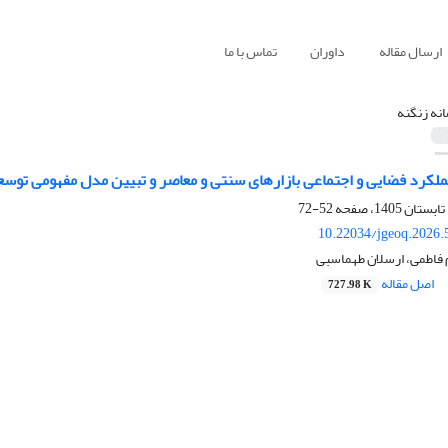
ارسال مقاله
داوران
تماس با ما
نه زنگنه
لکرد فضایی و اجتماعی بازارهای سنتی و معاصر و تبیین مدل مفهومی توسعه
52-72
10.22034/jgeoq.2026.
م فاطمی، ارسلان طهماسبی
اصل مقاله
727.98 K