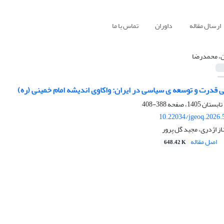
ارسال مقاله
داوران
تماس با ما
ن، محمدرضا
قدرت و توسعه ‌ی سیاسی در ایران: واکاوی اندیشه امام خمینی (ره)
388-408
10.22034/jgeoq.2026.
از اژدری، مجید گل پرور
اصل مقاله
648.42 K