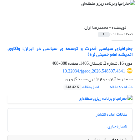
نویسنده =
محمدرضا آران
تعداد مقالات:
1
جغرافیای سیاسی قدرت و توسعه ‌ی سیاسی در ایران: واکاوی
اندیشه امام خمینی (ره)
دوره 16، شماره 2، تابستان 1405، صفحه
388-408
10.22034/jgeoq.2026.548507.4341
محمدرضا آران، بهناز اژدری، مجید گل پرور
مشاهده مقاله
اصل مقاله
648.42 K
مقالات آماده انتشار
شماره جاری
شماره‌های پیشین نشریه