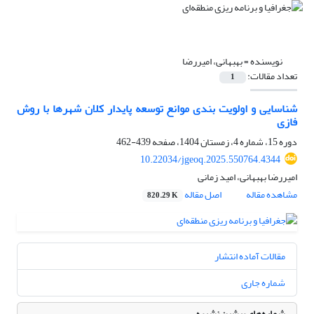
نویسنده =
بهبهانی، امیررضا
تعداد مقالات:
1
شناسایی و اولویت بندی موانع توسعه پایدار کلان شهرها با روش
فازی
دوره 15، شماره 4، زمستان 1404، صفحه
439-462
10.22034/jgeoq.2025.550764.4344
امیررضا بهبهانی، امید زمانی
مشاهده مقاله
اصل مقاله
820.29 K
مقالات آماده انتشار
شماره جاری
شماره‌های پیشین نشریه