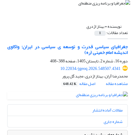
نویسنده =
بهناز اژدری
تعداد مقالات:
1
جغرافیای سیاسی قدرت و توسعه ‌ی سیاسی در ایران: واکاوی
اندیشه امام خمینی (ره)
دوره 16، شماره 2، تابستان 1405، صفحه
388-408
10.22034/jgeoq.2026.548507.4341
محمدرضا آران، بهناز اژدری، مجید گل پرور
مشاهده مقاله
اصل مقاله
648.42 K
مقالات آماده انتشار
شماره جاری
شماره‌های پیشین نشریه