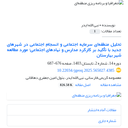
نویسنده =
نبی الله ایدر
تعداد مقالات:
1
تحلیل منطقه‌ای سرمایه اجتماعی و انسجام اجتماعی در شهرهای
جدید با تأکید بر کارکرد مدارس و نهادهای اجتماعی: مورد مطالعه
شهر بهارستان
دوره 14، شماره 2، تابستان 1403، صفحه
676-687
10.22034/jgeoq.2025.565027.4385
معصومه کریمی فارسانی، نبی الله ایدر، بتول امین جعفری دهاقانی
مشاهده مقاله
اصل مقاله
826.58 K
مقالات آماده انتشار
شماره جاری