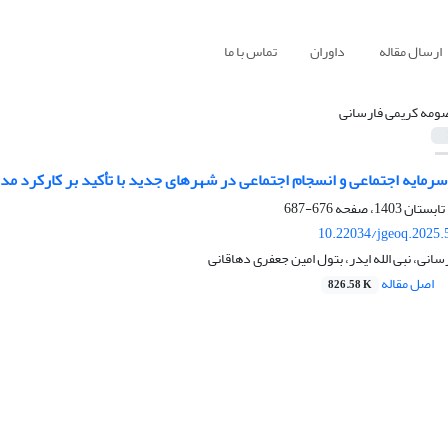
ارسال مقاله
داوران
تماس با ما
ومه کریمی فارسانی
سرمایه اجتماعی و انسجام اجتماعی در شهرهای جدید با تأکید بر کارکرد مد
676-687
10.22034/jgeoq.2025.
انی، نبی الله ایدر، بتول امین جعفری دهاقانی
اصل مقاله
826.58 K