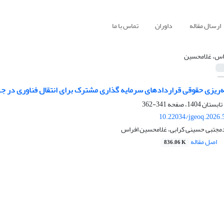
ارسال مقاله
داوران
تماس با ما
اس، غلامحسین
ه‌ریزی حقوقی قراردادهای سرمایه گذاری مشترک برای انتقال فناوری در ج
341-362
10.22034/jgeoq.2026.
دمجتبی حسینی کرابی، غلامحسین افراس
اصل مقاله
836.06 K