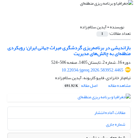
نویسنده =
آیدین سلام زاده
تعداد مقالات:
1
بازاندیشی در برنامه‌ریزی گردشگری میراث جهانی ایران: رویکردی
منطقه‌ای به چالش‌های مدیریت
دوره 16، شماره 2، تابستان 1405، صفحه
506-524
10.22034/jgeoq.2026.583952.4465
تیام‌ناز خانزادی، فابیو کاربونه، آیدین سلام زاده
مشاهده مقاله
اصل مقاله
691.92 K
مقالات آماده انتشار
شماره جاری
شماره‌های پیشین نشریه