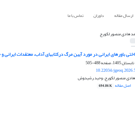
ارسال مقاله
داوران
تماس با ما
د هادی منصور لکورج
ختی باورهای ایرانی در مورد آیین مرگ درکتابهای آداب، معتقدات ایرانی 
488-505
10.22034/jgeoq.2026.
 هادی منصور لکورج، وحید رشیدوش
اصل مقاله
694.86 K