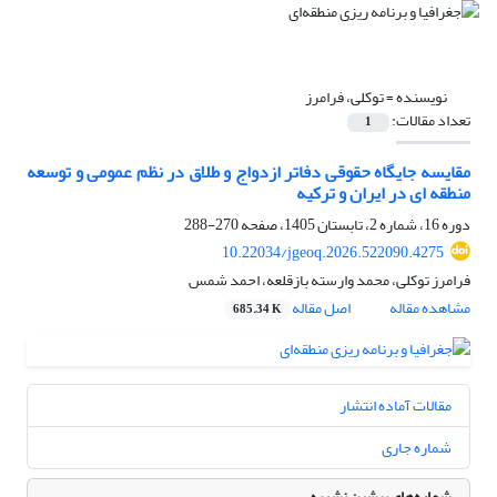
نویسنده =
توکلی، فرامرز
تعداد مقالات:
1
مقایسه جایگاه حقوقی دفاتر ازدواج و طلاق در نظم عمومی و توسعه
منطقه ای در ایران و ترکیه
دوره 16، شماره 2، تابستان 1405، صفحه
270-288
10.22034/jgeoq.2026.522090.4275
فرامرز توکلی، محمد وارسته بازقلعه، احمد شمس
مشاهده مقاله
اصل مقاله
685.34 K
مقالات آماده انتشار
شماره جاری
شماره‌های پیشین نشریه