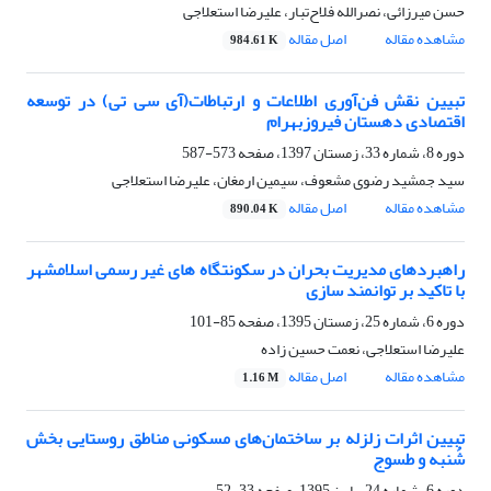
حسن میرزائی، نصرالله فلاح‌تبار، علیرضا استعلاجی
مشاهده مقاله
اصل مقاله
984.61 K
تبیین نقش فن‌آوری اطلاعات و ارتباطات(آی سی تی) در توسعه
اقتصادی دهستان فیروزبهرام
دوره 8، شماره 33، زمستان 1397، صفحه
573-587
سید جمشید رضوی مشعوف، سیمین ارمغان، علیرضا استعلاجی
مشاهده مقاله
اصل مقاله
890.04 K
راهبردهای مدیریت بحران در سکونتگاه های غیر رسمی اسلامشهر
با تاکید بر توانمند سازی
دوره 6، شماره 25، زمستان 1395، صفحه
85-101
علیرضا استعلاجی، نعمت حسین زاده
مشاهده مقاله
اصل مقاله
1.16 M
تبیین اثرات زلزله بر ساختمان‌های مسکونی مناطق روستایی بخش
شُنبه و طسوج
دوره 6، شماره 24، پاییز 1395، صفحه
33-52