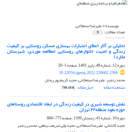
نویسنده =
علیرضا استعلاجی
تعداد مقالات:
9
تحلیلی بر آثار اعطای اعتبارات بهسازی مسکن روستایی بر کیفیت
زندگی و امنیت خانوارهای روستایی (مطالعه موردی: شهرستان
ملارد)
دوره 12، شماره 48، پاییز 1401، صفحه
1-20
10.22034/jgeoq.2022.220602.2366
محمد رنجبر، علیرضا استعلاجی، مجید کریم پور ریحان
مشاهده مقاله
اصل مقاله
798.18 K
نقش توسعه شهری در کیفیت زندگی در ابعاد اقتصادی روستاهای
حوزه نفوذ منطقه۲۲ تهران
دوره 10، شماره 41، زمستان 1399، صفحه
775-800
مجید کاشانی، علیرضا استعلاجی، مجید ولی شریعت پناهی، محسن رنجبر