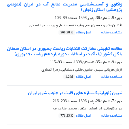
واکاوی و آسیب‌شناسی مدیریت منابع آب در ایران (نمونه‌ی
پژوهشی: استان زنجان)
دوره 9، شماره 36، پاییز 1398، صفحه
89-103
افشین متقی، حسین ربیعی، فریده محمدعلی پور، مسعود امیدی
مشاهده مقاله
اصل مقاله
568.58 K
مطالعه تطبیقی مشارکت انتخابات ریاست جمهوری در استان سمنان
با کل کشور (با تأکید بر انتخابات دوره یازدهم ریاست جمهوری)
دوره 9، شماره 35، تابستان 1398، صفحه
93-115
آرش قربانی سپهر، افشین متقی دستنایی، زهرا انصاری
مشاهده مقاله
اصل مقاله
1.2 M
تبیین ژئوپلیتیک سازه های رقابت در جنوب شرق ایران
دوره 7، شماره 28، پاییز 1396، صفحه
203-216
مراد کاویانی راد، افشین متقی، محمدرضا عارف
مشاهده مقاله
اصل مقاله
771.13 K