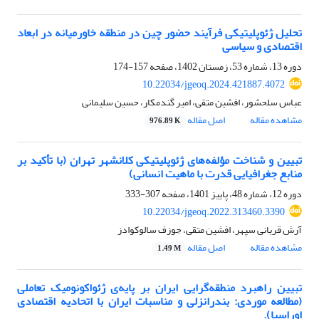
تحلیل ژئوپلیتیکی فرآیند حضور چین در منطقه خاورمیانه در ابعاد
اقتصادی و سیاسی
دوره 13، شماره 53، زمستان 1402، صفحه
157-174
10.22034/jgeoq.2024.421887.4072
عباس سلحشور، افشین متقی، امیر گندمکار، حسین سلیمانی
مشاهده مقاله
اصل مقاله
976.89 K
تبیین و شناخت مؤلفه‌های ژئوپلیتیکی کلانشهر تهران (با تأکید بر
منابع جغرافیایی قدرت با ماهیت انسانی)
دوره 12، شماره 48، پاییز 1401، صفحه
307-333
10.22034/jgeoq.2022.313460.3390
آرش قربانی سپهر، افشین متقی، جوزف سالوکوادز
مشاهده مقاله
اصل مقاله
1.49 M
تبیین راهبرد منطقه‌گرایی ایران بر پایه‌ی ژئواکونومیک تعاملی
(مطالعه موردی: بندرانزلی و مناسبات ایران با اتحادیه اقتصادی
اوراسیا).