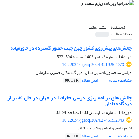
نویسنده =
افشین متقی
تعداد مقالات:
11
چالش‌های پیش‌روی کشور چین جهت حضور گسترده در خاورمیانه
دوره 14، شماره 3، پاییز 1403، صفحه
504-522
10.22034/jgeoq.2024.421925.4073
عباس سلحشور، افشین متقی، امیر گندمکار، حسین سلیمانی
مشاهده مقاله
اصل مقاله
993.35 K
چالش های برنامه ریزی درسی جغرافیا در جهان در حال تغییر از
دیدگاه معلمان
دوره 14، شماره 2، تابستان 1403، صفحه
91-103
10.22034/jgeoq.2024.274519.2943
اکرم حافظی، افشین متقی دستنائی
مشاهده مقاله
اصل مقاله
879.7 K