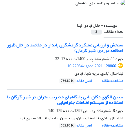
نویسنده =
جلال آبادی، لیلا
تعداد مقالات:
3
سنجش و ارزیابی عملکرد گردشگری پایدار در مقاصد در حال ظهور
(مطالعه موردی: شهر کرمان)
دوره 11، شماره 44، پاییز 1400، صفحه
17-32
10.22034/jgeoq.2021.128866
لیلا جلال آبادی، مریم ضیاء آبادی
مشاهده مقاله
اصل مقاله
736.82 K
تبیین الگوی مکان یابی پایگاههای مدیریت بحران در شهر گرگان با
استفاده از سیستم اطلاعات جغرافیایی
دوره 8، شماره 33، زمستان 1397، صفحه
129-140
لیلا جلال آبادی، فاطمه کریمیان پور، حسین سادین، افسانه صدری فرد
مشاهده مقاله
اصل مقاله
505.96 K