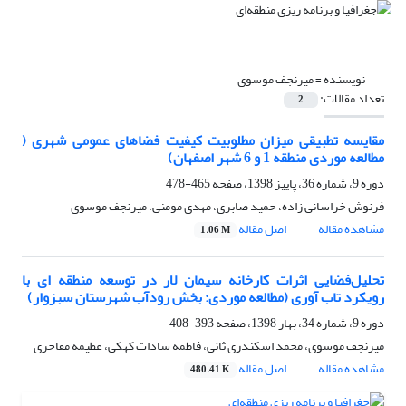
نویسنده =
میرنجف موسوی
تعداد مقالات:
2
مقایسه تطبیقی میزان مطلوبیت کیفیت فضاهای عمومی شهری (
مطالعه موردی منطقه 1 و 6 شهر اصفهان)
دوره 9، شماره 36، پاییز 1398، صفحه
465-478
فرنوش خراسانی زاده، حمید صابری، مهدی مومنی، میرنجف موسوی
مشاهده مقاله
اصل مقاله
1.06 M
تحلیل‌فضایی اثرات کارخانه سیمان لار در توسعه منطقه ای با
رویکرد تاب آوری (مطالعه موردی: بخش رودآب شهرستان سبزوار)
دوره 9، شماره 34، بهار 1398، صفحه
393-408
میرنجف موسوی، محمد اسکندری ثانی، فاطمه سادات کهکی، عظیمه مفاخری
مشاهده مقاله
اصل مقاله
480.41 K