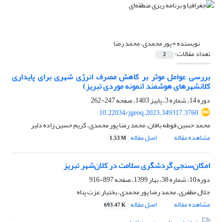
نویسنده =
پور محمدی، محمد رضا
تعداد مقالات:
2
بررسی عوامل موثر بر کاهش مصرف انرژی شهری برای پایداری
کلانشهرهای هوشمند (نمونه موردی تبریز)
دوره 14، شماره 3، پاییز 1403، صفحه
247-262
10.22034/jgeoq.2023.349317.3760
محمد حسین فوطه بافان، محمد رضا پور محمدی، کریم حسین زاده دلیر
مشاهده مقاله
اصل مقاله
1.53 M
امکان‌سنجی گردشگری سلامت در کلان‌شهر تبریز
دوره 10، شماره 38، بهار 1399، صفحه
897-916
جلال مظفری، محمد رضا پور محمدی، بختیار عزت پناه
مشاهده مقاله
اصل مقاله
693.47 K