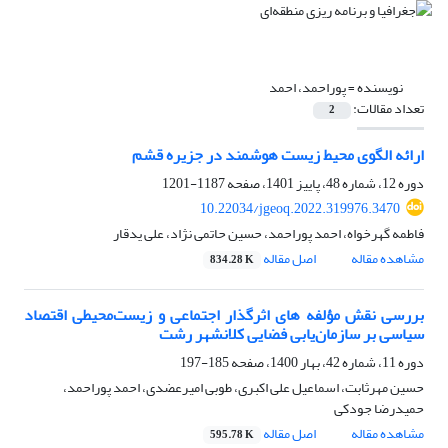
نویسنده =
پوراحمد، احمد
تعداد مقالات:
2
ارائه الگوی محیط زیست هوشمند در جزیره قشم
دوره 12، شماره 48، پاییز 1401، صفحه
1187-1201
10.22034/jgeoq.2022.319976.3470
فاطمه گهرخواه، احمد پوراحمد، حسین حاتمی نژاد، علی یدقار
مشاهده مقاله
اصل مقاله
834.28 K
بررسی نقش مؤلفه های اثرگذار اجتماعی و زیست‌محیطی اقتصاد
سیاسی بر سازمان‌یابی فضایی کلانشهر رشت
دوره 11، شماره 42، بهار 1400، صفحه
185-197
حسین مهرثابت، اسماعیل علی اکبری، طوبی امیرعضدی، احمد پوراحمد،
حمیدرضا جودکی
مشاهده مقاله
اصل مقاله
595.78 K