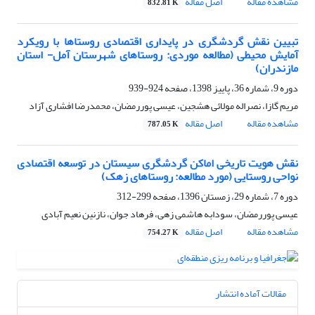
مشاهده مقاله
اصل مقاله
832.81 K
تبیین نقش گردشگری در پایداری اقتصادی روستاها با رویکرد
آمایش محیطی (مطالعه موردی: روستاهای شهرستان آمل- استان
مازندران)
دوره 9، شماره 36، پاییز 1398، صفحه
924-939
مریم گازا، نصراله مولائی هشجین، عیسی پوررمضان، محمدرضا افشاری آزاد
مشاهده مقاله
اصل مقاله
787.05 K
نقش هویت تاریخی اماکن گردشگری سیستان در توسعه اقتصادی
نواحی روستایی (مورد مطالعه: روستاهای زهک)
دوره 7، شماره 29، زمستان 1396، صفحه
299-312
عیسی پوررمضان، سودابه هاشمی زهی، فرهاد جوان، نازنین نعیم آبادی
مشاهده مقاله
اصل مقاله
754.27 K
مقالات آماده انتشار