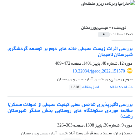
نویسنده =
عیسی پوررمضان
تعداد مقالات:
4
بررسی اثرات زیست محیطی خانه های دوم بر توسعه گردشگری
شهرستان لاهیجان
دوره 12، شماره 48، پاییز 1401، صفحه
472-489
10.22034/jgeoq.2022.151570
منوچهر مهدی پور، تیمور آمار، عیسی پوررمضان
مشاهده مقاله
اصل مقاله
1.3 M
بررسی تأثیرپذیری شاخص معنی کیفیت محیطی از تحولات مسکن(
مطالعه موردی سکونتگاه های روستایی بخش سنگر شهرستان
رشت)
دوره 9، شماره 36، پاییز 1398، صفحه
303-326
حمید زیران، محمد باسط قرشی مینا آباد، تیمور آمار، عیسی پوررمضان