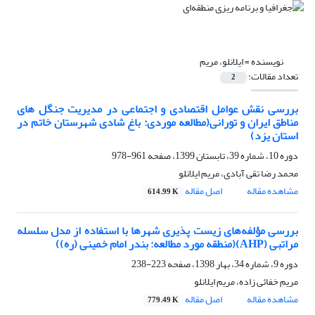
نویسنده =
ایلانلو، مریم
تعداد مقالات:
2
بررسی نقش عوامل اقتصادی و اجتماعی در مدیریت جنگل های
مناطق ایران و تورانی(مطالعه موردی: باغ شادی شهرستان خاتم در
استان یزد)
دوره 10، شماره 39، تابستان 1399، صفحه
961-978
محمد رضا تقی آبادی، مریم ایلانلو
مشاهده مقاله
اصل مقاله
614.99 K
بررسی مؤلفه‌های زیست پذیری شهرها با استفاده از مدل سلسله
مراتبی (AHP)(منطقه مورد مطالعه: بندر امام خمینی (ره))
دوره 9، شماره 34، بهار 1398، صفحه
223-238
مریم خفائی زاده، مریم ایلانلو
مشاهده مقاله
اصل مقاله
779.49 K