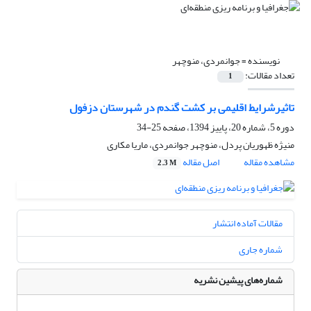
نویسنده =
جوانمردی، منوچهر
تعداد مقالات:
1
تاثیرشرایط اقلیمی بر کشت گندم در شهرستان دزفول
دوره 5، شماره 20، پاییز 1394، صفحه
25-34
منیژه ظهوریان پردل، منوچهر جوانمردی، ماریا مکاری
مشاهده مقاله
اصل مقاله
2.3 M
مقالات آماده انتشار
شماره جاری
شماره‌های پیشین نشریه