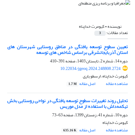
نویسنده =
کیومرث خداپناه
تعداد مقالات:
3
تعیین سطوح توسعه یافتگی در مناطق روستایی شهرستان های
استان آذربایجانشرقی براساس شاخص های توسعه
دوره 14، شماره 2، تابستان 1403، صفحه
391-410
10.22034/jgeoq.2024.248808.2724
کیومرث خداپناه، ارسطو یاری
مشاهده مقاله
اصل مقاله
1.7 M
تحلیل روند تغییرات سطوح توسعه یافتگی در نواحی روستایی بخش
تیکمه‌داش با استفاده از مدل موریس
دوره 10، شماره 41، زمستان 1399، صفحه
63-73
کیومرث خداپناه
مشاهده مقاله
اصل مقاله
635.16 K