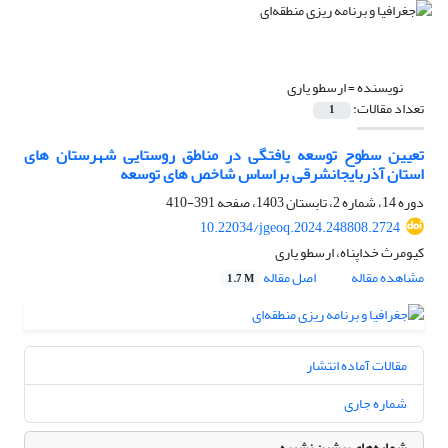
نویسنده =
ارسطو یاری
تعداد مقالات:
1
تعیین سطوح توسعه یافتگی در مناطق روستایی شهرستان های
استان آذربایجانشرقی براساس شاخص های توسعه
دوره 14، شماره 2، تابستان 1403، صفحه
391-410
10.22034/jgeoq.2024.248808.2724
کیومرث خداپناه، ارسطو یاری
مشاهده مقاله
اصل مقاله
1.7 M
مقالات آماده انتشار
شماره جاری
شماره‌های پیشین نشریه