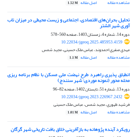
مشاهده مقاله
اصل مقاله
1.52 M
تحلیل بحران‌های اقتصادی، اجتماعی و زیست محیطی در میزان تاب
آوری شهر الشتر
دوره 14، شماره 4، زمستان 1403، صفحه
560-578
10.22034/jgeoq.2025.485953.4159
مهدی صفری احمدوند، عباس ملک حسینی، مجید شمس
مشاهده مقاله
اصل مقاله
1.1 M
انطباق پذیری راهبرد طرح نهضت ملی مسکن با نظام برنامه ریزی
محله محور (نمونه موردی: شهر سنندج)
دوره 13، شماره 51، تابستان 1402، صفحه
82-96
10.22034/jgeoq.2023.226967.2432
فرشید ظهوری، مجید شمس، عباس ملک حسینی
مشاهده مقاله
اصل مقاله
1.01 M
رویکرد آینده پژوهانه به بازآفرینی خلاق بافت تاریخی شهر گرگان