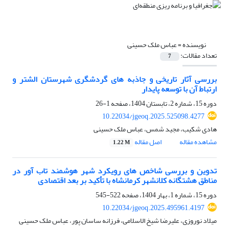
نویسنده =
عباس ملک حسینی
تعداد مقالات:
7
بررسی آثار تاریخی و جاذبه های گردشگری شهرستان الشتر و
ارتباط آن با توسعه پایدار
دوره 15، شماره 2، تابستان 1404، صفحه
1-26
10.22034/jgeoq.2025.525098.4277
هادی شکیب، مجید شمس، عباس ملک حسینی
مشاهده مقاله
اصل مقاله
1.22 M
تدوین و بررسی شاخص های رویکرد شهر هوشمند تاب آور در
مناطق هشتگانه کلانشهر کرمانشاه با تأکید بر بعد اقتصادی
دوره 15، شماره 1، بهار 1404، صفحه
522-545
10.22034/jgeoq.2025.495961.4197
میلاد نوروزی، علیرضا شیخ الاسلامی، فرزانه ساسان پور، عباس ملک حسینی