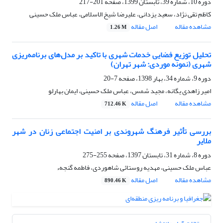
دوره 10، شماره 39، تابستان 1399، صفحه
201-217
کاظم تقی نژاد، سعید یزدانی، علیرضا شیخ الاسلامی، عباس ملک حسینی
مشاهده مقاله
اصل مقاله
1.26 M
تحلیل توزیع فضایی خدمات شهری با تاکید بر مدل‌های برنامه‌ریزی
شهری (نمونه موردی: شهر تهران)
دوره 9، شماره 34، بهار 1398، صفحه
7-20
امیر زاهدی یگانه، مجید شمس، عباس ملک حسینی، ایمان بهارلو
مشاهده مقاله
اصل مقاله
712.46 K
بررسی تأثیر فرهنگ شهروندی بر امنیت اجتماعی زنان در شهر
ملایر
دوره 8، شماره 31، تابستان 1397، صفحه
255-275
عباس ملک حسینی، مهدیه روستائی شاهوردی، فاطمه گنجهء
مشاهده مقاله
اصل مقاله
890.46 K