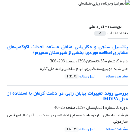
نویسنده =
آذره، علی
تعداد مقالات:
2
پتانسیل سنجی و مکان‌یابی مناطق مستعد احداث اکوکمپ‌های
عشایری (مطالعه موردی: بخشی از شهرستان سمیرم)
دوره 9، شماره 35، تابستان 1398، صفحه
293-306
علی شهدادی، یوسف قنبری، الهام سلمانی زاده، علی آذره
مشاهده مقاله
اصل مقاله
1.31 M
بررسی روند تغییرات بیابان زایی در دشت کرمان با استفاده از
مدل IMDPA
دوره 8، شماره 31، تابستان 1397، صفحه
25-40
فرشاد سلیمانی ساردو، طیبه مصباح زاده، ناصر برومند، علی آذره، الهام رفیعی
ساردوئی
مشاهده مقاله
اصل مقاله
1.61 M