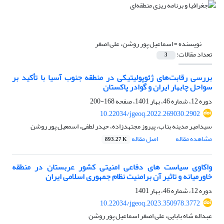
نویسنده =
اسماعیل پور روشن، علی اصغر
تعداد مقالات:
3
بررسی رقابت‌های ژئوپولیتیکی در منطقه جنوب آسیا با تأکید بر
سواحل چابهار ایران و گوادر پاکستان
دوره 12، شماره 46، بهار 1401، صفحه
168-200
10.22034/jgeoq.2022.269030.2902
سیدامیر مدینه بناب، پیروز مجتهدزاده، حیدر لطفی، اسمعیل پور روشن
مشاهده مقاله
اصل مقاله
893.27 K
واکاوی سیاست های دفاعی امنیتی کشور عربستان در منطقه
خاورمیانه و تاثیر آن برامنیت نظام جمهوری اسلامی ایران
دوره 12، شماره 46، بهار 1401
10.22034/jgeoq.2023.350978.3772
عبداله شاه بابایی، علی اصغر اسماعیل پور روشن