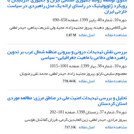
الگوی توسعه روابط جمهوری اسلامی ایران و جمهوری آذربایجان با
رویکرد ژئوپولیتیک در راستای ارائه یک مدل راهبردی در سیاست
خارجی ایران
دوره 10، شماره 40، پاییز 1399، صفحه
658-690
علی کاظمی پور دهبنه، پیروز مجتهدزاده، مجید ولی شریعت پناهی، حیدر لطفی
مشاهده مقاله
اصل مقاله
1.07 M
بررسی نقش تهدیدات درونی و بیرونی منطقه شمال غرب بر تدوین
راهبردهای دفاعی با ماهیت جغرافیایی- سیاسی
دوره 10، شماره 38، بهار 1399، صفحه
1001-1015
معصوم سلیمی نازلو، پیروز مجتهد زاده، حیدر لطفی، محمد تقی رضویان
مشاهده مقاله
اصل مقاله
778.44 K
تحلیل و بررسی تهدیدات امنیت ملی در مناطق مرزی: مطالعه موردی
استان کردستان
دوره 9، شماره 37، زمستان 1398، صفحه
181-202
بهروز مرادی، حیدر لطفی، زین العابدین کرمی، فرزان کفاشان طوسی
مشاهده مقاله
اصل مقاله
717.3 K