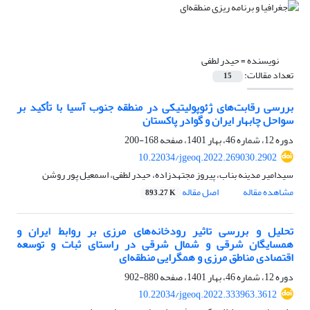
نویسنده =
حیدر لطفی
تعداد مقالات:
15
بررسی رقابت‌های ژئوپولیتیکی در منطقه جنوب آسیا با تأکید بر
سواحل چابهار ایران و گوادر پاکستان
دوره 12، شماره 46، بهار 1401، صفحه
168-200
10.22034/jgeoq.2022.269030.2902
سیدامیر مدینه بناب، پیروز مجتهدزاده، حیدر لطفی، اسمعیل پور روشن
مشاهده مقاله
اصل مقاله
893.27 K
تحلیل و بررسی تاثیر رودخانه‌های مرزی بر روابط ایران و
همسایگان شرقی و شمال شرقی در راستای ثبات و توسعه
اقتصادی مناطق مرزی و همگرایی منطقه‌ای
دوره 12، شماره 46، بهار 1401، صفحه
880-902
10.22034/jgeoq.2022.333963.3612